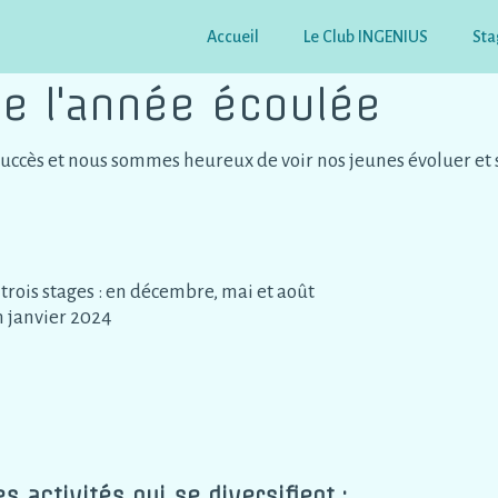
Accueil
Le Club INGENIUS
Sta
de l'année écoulée
 succès et nous sommes heureux de voir nos jeunes évoluer et s
trois stages : en décembre, mai et août
n janvier 2024
s activités qui se diversifient :